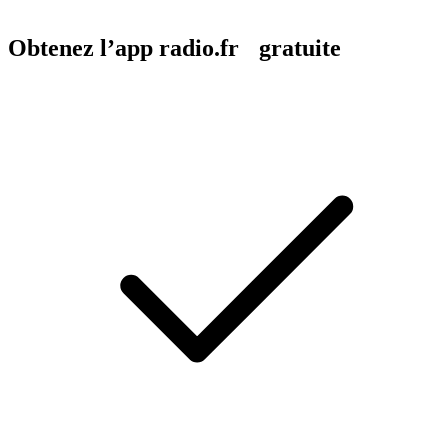
Obtenez l’app radio.fr gratuite