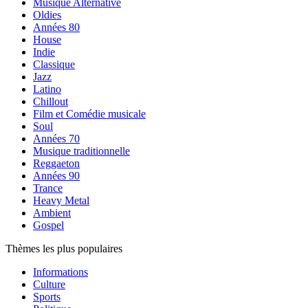
Musique Alternative
Oldies
Années 80
House
Indie
Classique
Jazz
Latino
Chillout
Film et Comédie musicale
Soul
Années 70
Musique traditionnelle
Reggaeton
Années 90
Trance
Heavy Metal
Ambient
Gospel
Thèmes les plus populaires
Informations
Culture
Sports