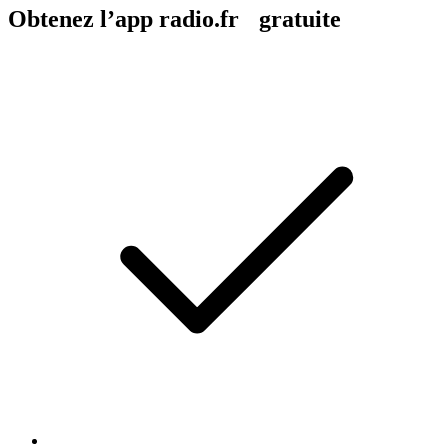
Obtenez l’app radio.fr gratuite