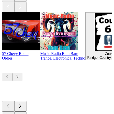
57 Chevy Radio
Music Radio Ram Bam
Count
Rindge, Country, 
Oldies
Trance, Electronica, Techno
Les meilleurs
podcasts
Les meilleurs
podcasts
Les meilleurs
podcasts