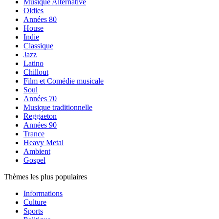
Musique Alternative
Oldies
Années 80
House
Indie
Classique
Jazz
Latino
Chillout
Film et Comédie musicale
Soul
Années 70
Musique traditionnelle
Reggaeton
Années 90
Trance
Heavy Metal
Ambient
Gospel
Thèmes les plus populaires
Informations
Culture
Sports