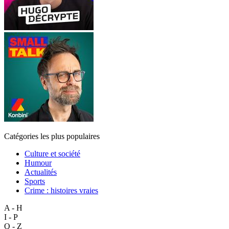
Catégories les plus populaires
Culture et société
Humour
Actualités
Sports
Crime : histoires vraies
A - H
I - P
Q - Z