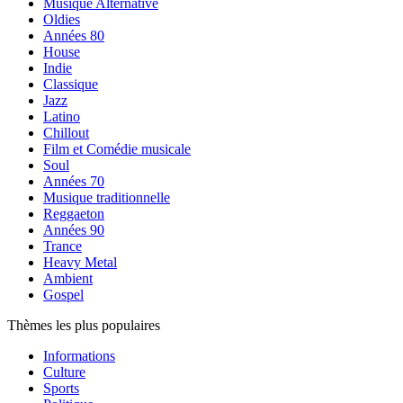
Musique Alternative
Oldies
Années 80
House
Indie
Classique
Jazz
Latino
Chillout
Film et Comédie musicale
Soul
Années 70
Musique traditionnelle
Reggaeton
Années 90
Trance
Heavy Metal
Ambient
Gospel
Thèmes les plus populaires
Informations
Culture
Sports