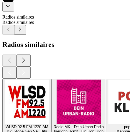
Radios similaires
Radios similaires
Radios similaires
WLSD 92.5 FM 1220 AM
Radio MK - Dein Urban Radio
popk
Big Stone Gap VA, Hits
Iserlohn, R'n'B, Hip Hop, Pop
Mannheim