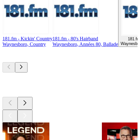
181.fm - Kickin' Country
181.fm - 80's Hairband
181.fm
Waynesbor
Waynesboro, Country
Waynesboro, Années 80, Ballade
Les meilleurs
podcasts
Les meilleurs
podcasts
Les meilleurs
podcasts