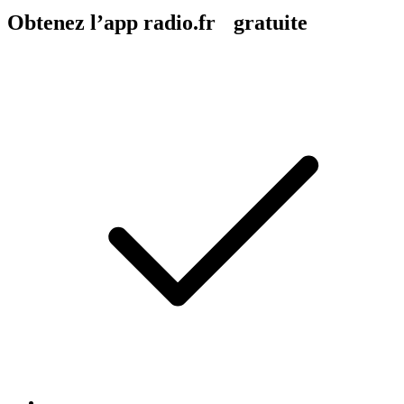
Obtenez l’app radio.fr gratuite