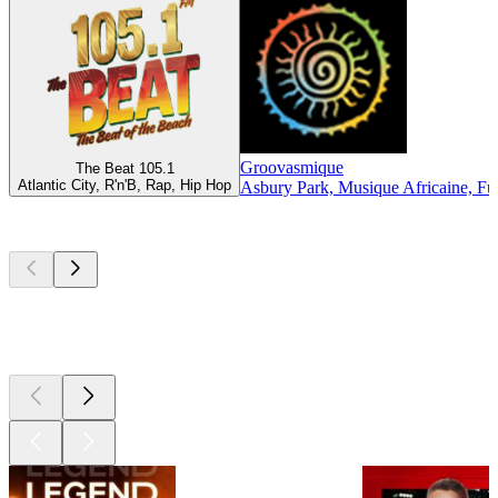
Groovasmique
The Beat 105.1
Atlantic City, R'n'B, Rap, Hip Hop
Asbury Park, Musique Africaine, F
Les meilleurs
podcasts
Les meilleurs
podcasts
Les meilleurs
podcasts