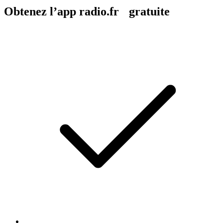
Obtenez l’app radio.fr gratuite