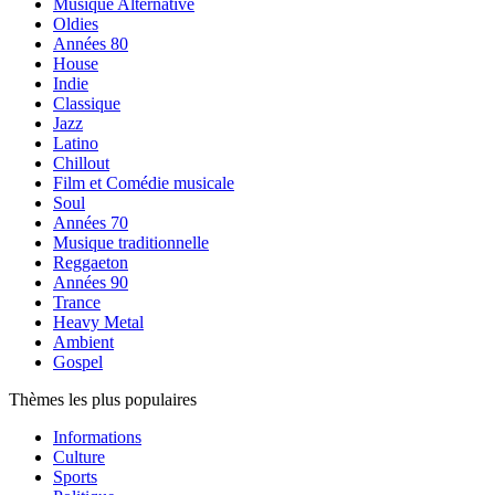
Musique Alternative
Oldies
Années 80
House
Indie
Classique
Jazz
Latino
Chillout
Film et Comédie musicale
Soul
Années 70
Musique traditionnelle
Reggaeton
Années 90
Trance
Heavy Metal
Ambient
Gospel
Thèmes les plus populaires
Informations
Culture
Sports