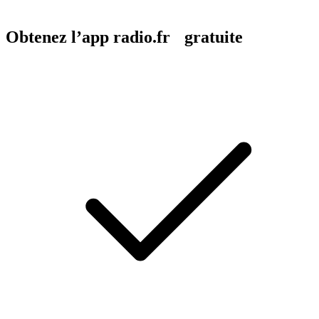
Obtenez l’app radio.fr gratuite