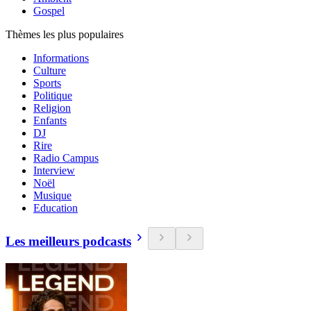
Gospel
Thèmes les plus populaires
Informations
Culture
Sports
Politique
Religion
Enfants
DJ
Rire
Radio Campus
Interview
Noël
Musique
Education
Les meilleurs podcasts