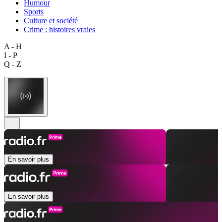
Humour
Sports
Culture et société
Crime : histoires vraies
A - H
I - P
Q - Z
En savoir plus
En savoir plus