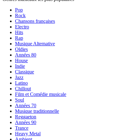
Pop
Rock
Chansons françaises
Electro
Hits
Rap
Musique Alternative
Oldies
Années 80
House
Indie
Classique
Jazz
Latino
Chillout
Film et Comédie musicale
Soul
Années 70
Musique traditionnelle
Reggaeton
Années 90
Trance
Heavy Metal
Ambient