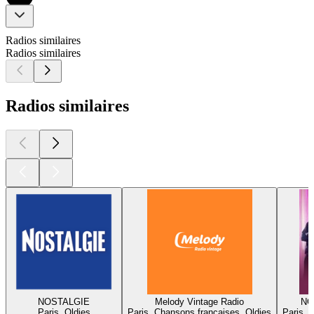
Radios similaires
Radios similaires
Radios similaires
NOSTALGIE
Melody Vintage Radio
NO
Paris, Oldies
Paris, Chansons françaises, Oldies
Paris, 