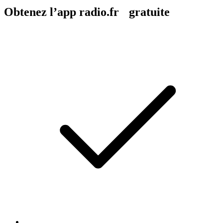
Obtenez l’app radio.fr gratuite