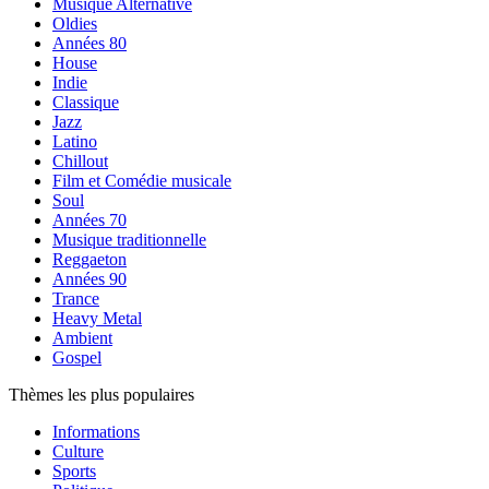
Musique Alternative
Oldies
Années 80
House
Indie
Classique
Jazz
Latino
Chillout
Film et Comédie musicale
Soul
Années 70
Musique traditionnelle
Reggaeton
Années 90
Trance
Heavy Metal
Ambient
Gospel
Thèmes les plus populaires
Informations
Culture
Sports