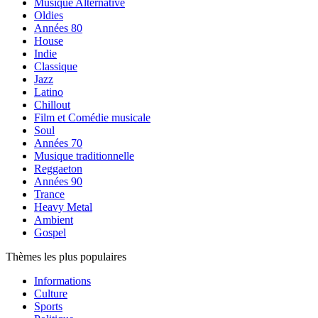
Musique Alternative
Oldies
Années 80
House
Indie
Classique
Jazz
Latino
Chillout
Film et Comédie musicale
Soul
Années 70
Musique traditionnelle
Reggaeton
Années 90
Trance
Heavy Metal
Ambient
Gospel
Thèmes les plus populaires
Informations
Culture
Sports