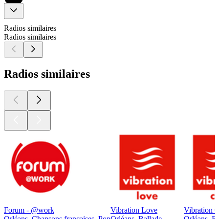
Radios similaires
Radios similaires
Radios similaires
Forum - @work
Vibration Love
Vibration 
Orléans, Chansons françaises, Pop
Orléans, Ballade
Orléans, El