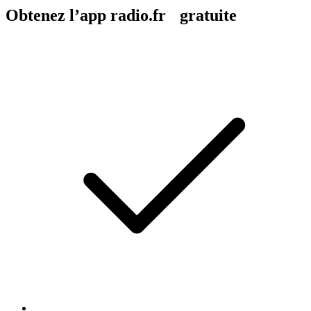
Obtenez l’app radio.fr gratuite