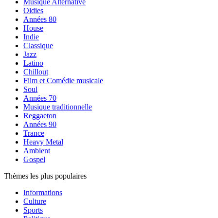
Musique Alternative
Oldies
Années 80
House
Indie
Classique
Jazz
Latino
Chillout
Film et Comédie musicale
Soul
Années 70
Musique traditionnelle
Reggaeton
Années 90
Trance
Heavy Metal
Ambient
Gospel
Thèmes les plus populaires
Informations
Culture
Sports