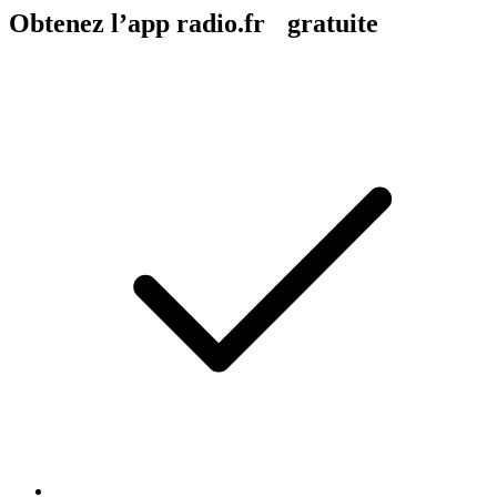
Obtenez l’app radio.fr gratuite