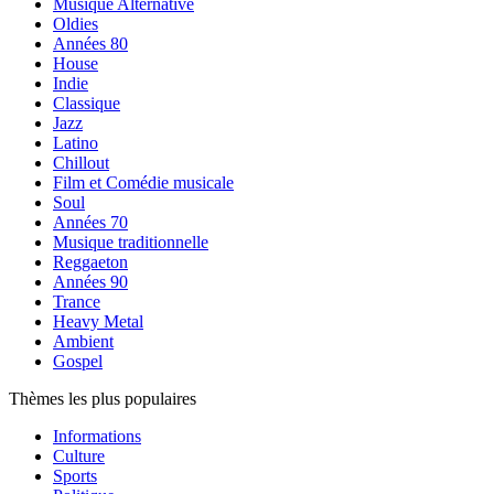
Musique Alternative
Oldies
Années 80
House
Indie
Classique
Jazz
Latino
Chillout
Film et Comédie musicale
Soul
Années 70
Musique traditionnelle
Reggaeton
Années 90
Trance
Heavy Metal
Ambient
Gospel
Thèmes les plus populaires
Informations
Culture
Sports