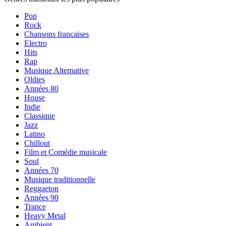
Pop
Rock
Chansons françaises
Electro
Hits
Rap
Musique Alternative
Oldies
Années 80
House
Indie
Classique
Jazz
Latino
Chillout
Film et Comédie musicale
Soul
Années 70
Musique traditionnelle
Reggaeton
Années 90
Trance
Heavy Metal
Ambient