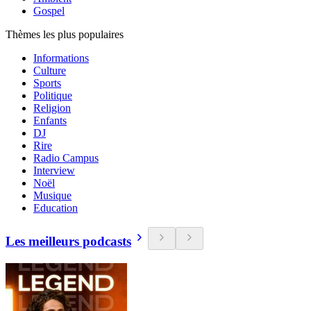
Gospel
Thèmes les plus populaires
Informations
Culture
Sports
Politique
Religion
Enfants
DJ
Rire
Radio Campus
Interview
Noël
Musique
Education
Les meilleurs podcasts