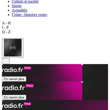
Culture et société
Sports
Actualités
Crime : histoires vraies
A - H
I - P
Q - Z
En savoir plus
En savoir plus