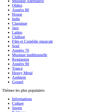
Musique Alternative
Oldies
Années 80
House
Indie
Classique
Jazz
Latino
Chillout
Film et Comédie musicale
Soul
Années 70
Musique traditionnelle
Reggaeton
Années 90
Trance
Heavy Metal
Ambient
Gospel
Thèmes les plus populaires
Informations
Culture
Sports