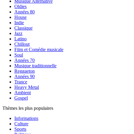
Musique Alternative
Oldies
Années 80
House
Indie
Classique
Jazz
Latino
Chillout
Film et Comédie musicale
Soul
Années 70
Musique traditionnelle
Reggaeton
Années 90
Trance
Heavy Metal
Ambient
Gospel
Thèmes les plus populaires
Informations
Culture
Sports