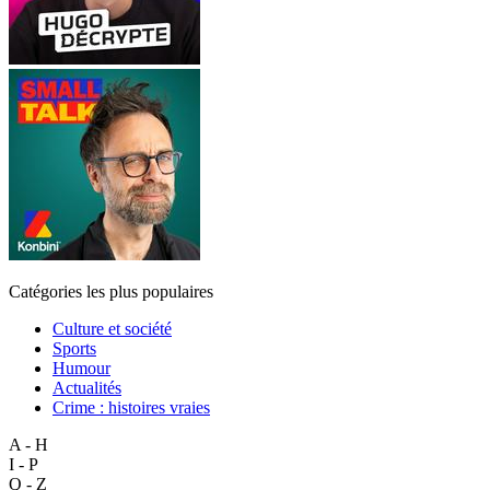
Catégories les plus populaires
Culture et société
Sports
Humour
Actualités
Crime : histoires vraies
A - H
I - P
Q - Z