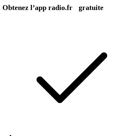
Obtenez l’app radio.fr gratuite