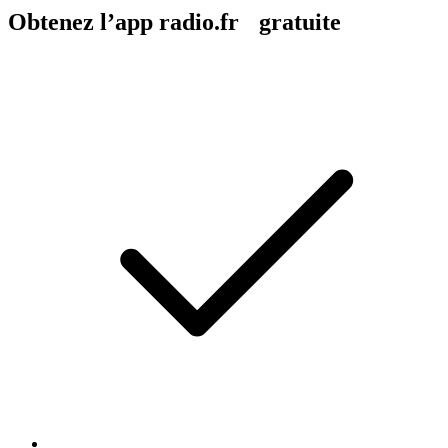
Obtenez l’app radio.fr gratuite