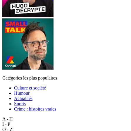
Catégories les plus populaires
Culture et société
Humour
Actualités
Sports
Crime : histoires vraies
A - H
I - P
Q - Z