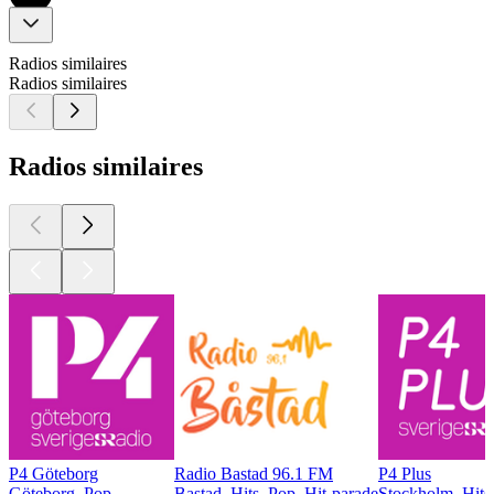
Radios similaires
Radios similaires
Radios similaires
P4 Göteborg
Radio Bastad 96.1 FM
P4 Plus
Göteborg, Pop
Bastad, Hits, Pop, Hit-parade
Stockholm, Hits