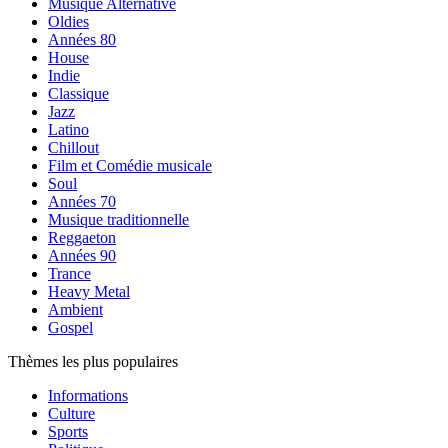
Musique Alternative
Oldies
Années 80
House
Indie
Classique
Jazz
Latino
Chillout
Film et Comédie musicale
Soul
Années 70
Musique traditionnelle
Reggaeton
Années 90
Trance
Heavy Metal
Ambient
Gospel
Thèmes les plus populaires
Informations
Culture
Sports