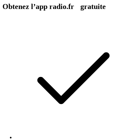
Obtenez l’app radio.fr gratuite