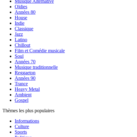
Musique Alternative
Oldies
Années 80
House
Indie
Classique
Jazz
Latino
Chillout
Film et Comédie musicale
Soul
Années 70
Musique traditionnelle
Reggaeton
Années 90
Trance
Heavy Metal
Ambient
Gospel
Thèmes les plus populaires
Informations
Culture
Sports