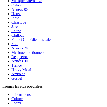
Musique Alternative
Oldies
Années 80
House
Indie
Classique
Jazz
Latino
Chillout
Film et Comédie musicale
Soul
Années 70
Musique traditionnelle
Reggaeton
Années 90
Trance
Heavy Metal
Ambient
Gospel
Thèmes les plus populaires
Informations
Culture
Sports