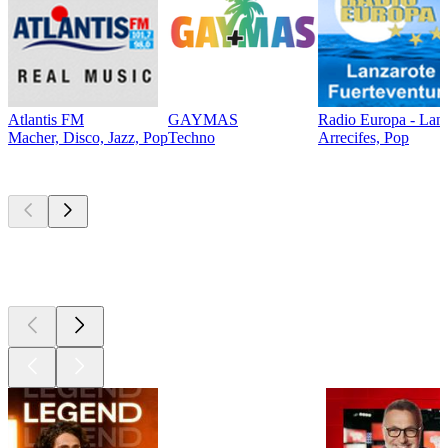
Atlantis FM
GAYMAS
Radio Europa - Lanz
Macher, Disco, Jazz, Pop
Techno
Arrecifes, Pop
Les meilleurs
podcasts
Les meilleurs
podcasts
Les meilleurs
podcasts