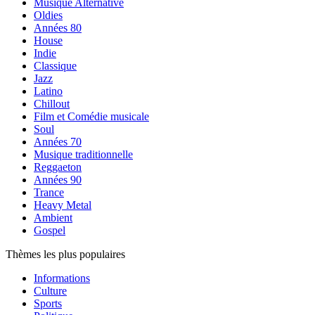
Musique Alternative
Oldies
Années 80
House
Indie
Classique
Jazz
Latino
Chillout
Film et Comédie musicale
Soul
Années 70
Musique traditionnelle
Reggaeton
Années 90
Trance
Heavy Metal
Ambient
Gospel
Thèmes les plus populaires
Informations
Culture
Sports