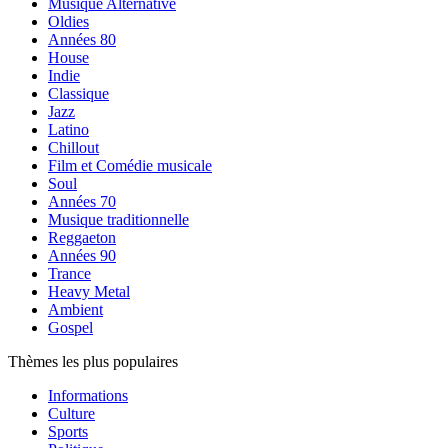
Musique Alternative
Oldies
Années 80
House
Indie
Classique
Jazz
Latino
Chillout
Film et Comédie musicale
Soul
Années 70
Musique traditionnelle
Reggaeton
Années 90
Trance
Heavy Metal
Ambient
Gospel
Thèmes les plus populaires
Informations
Culture
Sports