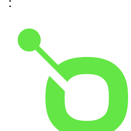
9
.
HugoDécrypte - Actus et interviews
10
.
Small Talk - Konbini