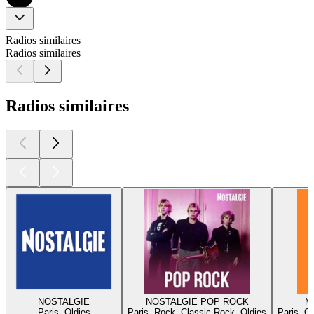
Radios similaires
Radios similaires
Radios similaires
NOSTALGIE
NOSTALGIE POP ROCK
Me
Paris, Oldies
Paris, Rock, Classic Rock, Oldies
Paris, O