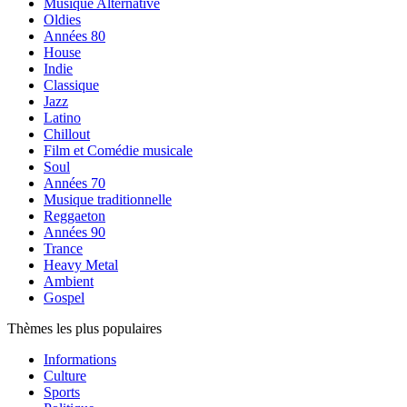
Musique Alternative
Oldies
Années 80
House
Indie
Classique
Jazz
Latino
Chillout
Film et Comédie musicale
Soul
Années 70
Musique traditionnelle
Reggaeton
Années 90
Trance
Heavy Metal
Ambient
Gospel
Thèmes les plus populaires
Informations
Culture
Sports