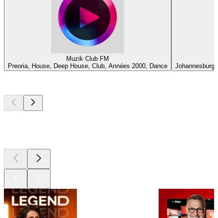
Muzik Club FM
Preoria, House, Deep House, Club, Années 2000, Dance
Johannesburg, 
Les meilleurs
podcasts
Les meilleurs
podcasts
Les meilleurs
podcasts