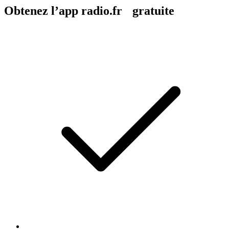
Obtenez l’app radio.fr gratuite