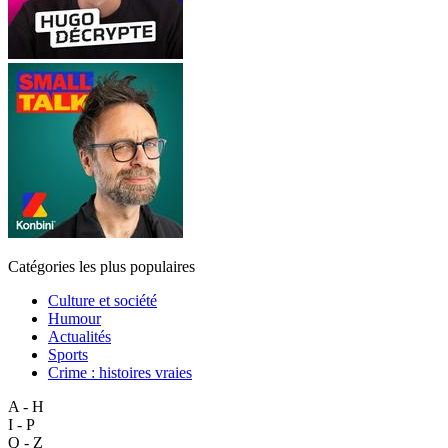
Catégories les plus populaires
Culture et société
Humour
Actualités
Sports
Crime : histoires vraies
A - H
I - P
Q - Z