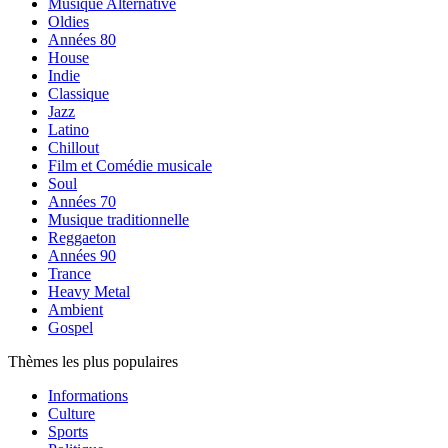
Musique Alternative
Oldies
Années 80
House
Indie
Classique
Jazz
Latino
Chillout
Film et Comédie musicale
Soul
Années 70
Musique traditionnelle
Reggaeton
Années 90
Trance
Heavy Metal
Ambient
Gospel
Thèmes les plus populaires
Informations
Culture
Sports