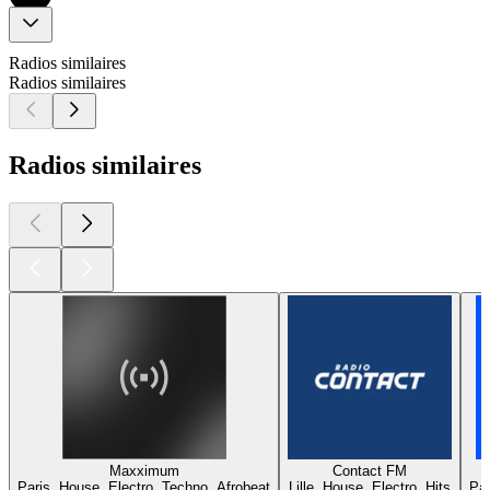
Radios similaires
Radios similaires
Radios similaires
Maxximum
Contact FM
Paris, House, Electro, Techno, Afrobeat
Lille, House, Electro, Hits
Par