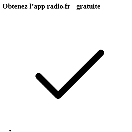
Obtenez l’app radio.fr gratuite