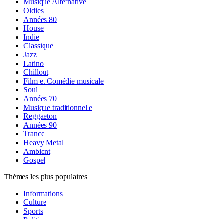
Musique Alternative
Oldies
Années 80
House
Indie
Classique
Jazz
Latino
Chillout
Film et Comédie musicale
Soul
Années 70
Musique traditionnelle
Reggaeton
Années 90
Trance
Heavy Metal
Ambient
Gospel
Thèmes les plus populaires
Informations
Culture
Sports