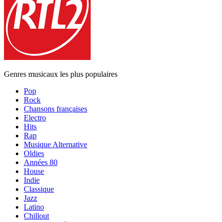
Genres musicaux les plus populaires
Pop
Rock
Chansons françaises
Electro
Hits
Rap
Musique Alternative
Oldies
Années 80
House
Indie
Classique
Jazz
Latino
Chillout