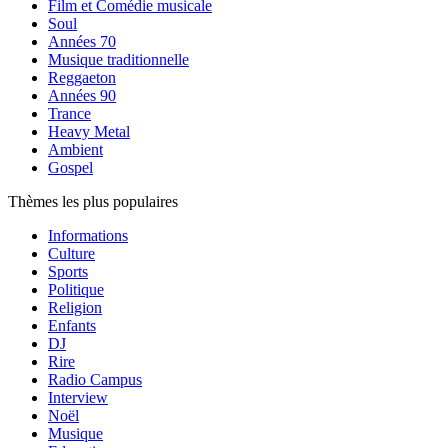
Film et Comédie musicale
Soul
Années 70
Musique traditionnelle
Reggaeton
Années 90
Trance
Heavy Metal
Ambient
Gospel
Thèmes les plus populaires
Informations
Culture
Sports
Politique
Religion
Enfants
DJ
Rire
Radio Campus
Interview
Noël
Musique