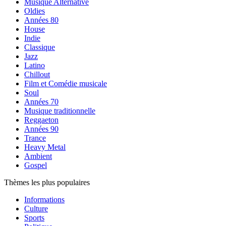
Musique Alternative
Oldies
Années 80
House
Indie
Classique
Jazz
Latino
Chillout
Film et Comédie musicale
Soul
Années 70
Musique traditionnelle
Reggaeton
Années 90
Trance
Heavy Metal
Ambient
Gospel
Thèmes les plus populaires
Informations
Culture
Sports