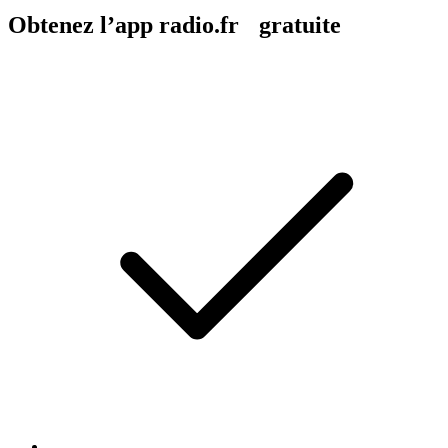
Obtenez l’app radio.fr gratuite