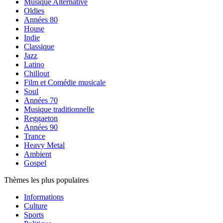
Musique Alternative
Oldies
Années 80
House
Indie
Classique
Jazz
Latino
Chillout
Film et Comédie musicale
Soul
Années 70
Musique traditionnelle
Reggaeton
Années 90
Trance
Heavy Metal
Ambient
Gospel
Thèmes les plus populaires
Informations
Culture
Sports