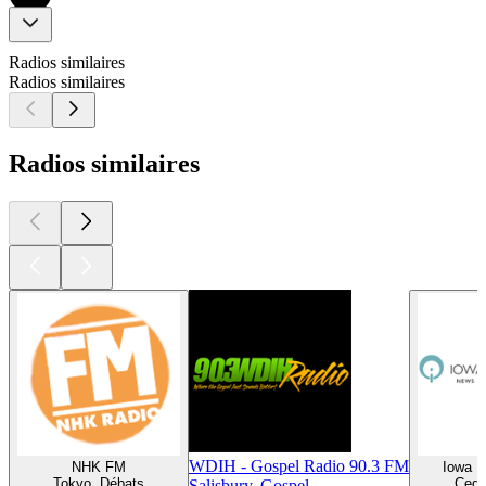
Radios similaires
Radios similaires
Radios similaires
WDIH - Gospel Radio 90.3 FM
NHK FM
Iowa P
Tokyo, Débats
Ceda
Salisbury, Gospel