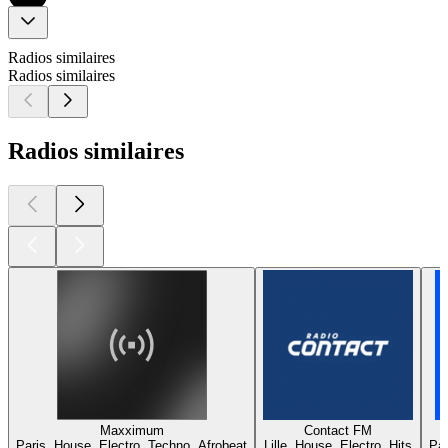
Radios similaires
Radios similaires
Radios similaires
Maxximum
Contact FM
Paris, House, Electro, Techno, Afrobeat
Lille, House, Electro, Hits
Par