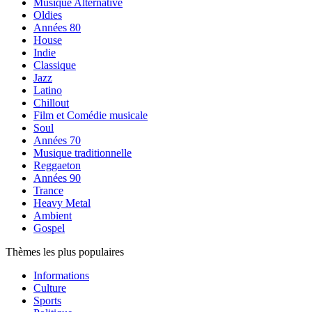
Musique Alternative
Oldies
Années 80
House
Indie
Classique
Jazz
Latino
Chillout
Film et Comédie musicale
Soul
Années 70
Musique traditionnelle
Reggaeton
Années 90
Trance
Heavy Metal
Ambient
Gospel
Thèmes les plus populaires
Informations
Culture
Sports