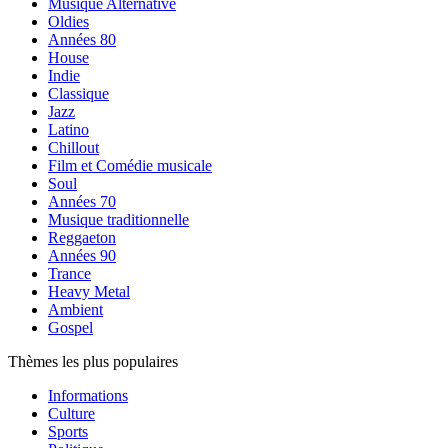
Musique Alternative
Oldies
Années 80
House
Indie
Classique
Jazz
Latino
Chillout
Film et Comédie musicale
Soul
Années 70
Musique traditionnelle
Reggaeton
Années 90
Trance
Heavy Metal
Ambient
Gospel
Thèmes les plus populaires
Informations
Culture
Sports