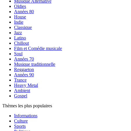
Musique Alternative
Oldies
Années 80
House
Indie
Classique
Jazz
Latino
Chillout
Film et Comédie musicale
Soul
Années 70
Musique traditionnelle
Reggaeton
Années 90
Trance
Heavy Metal
Ambient
Gospel
Thèmes les plus populaires
Informations
Culture
Sports