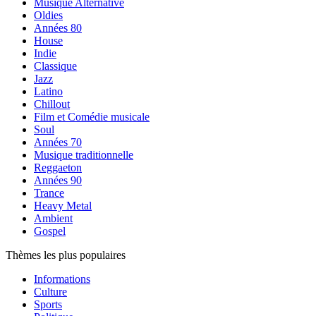
Musique Alternative
Oldies
Années 80
House
Indie
Classique
Jazz
Latino
Chillout
Film et Comédie musicale
Soul
Années 70
Musique traditionnelle
Reggaeton
Années 90
Trance
Heavy Metal
Ambient
Gospel
Thèmes les plus populaires
Informations
Culture
Sports