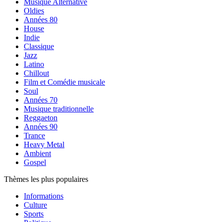
Musique Alternative
Oldies
Années 80
House
Indie
Classique
Jazz
Latino
Chillout
Film et Comédie musicale
Soul
Années 70
Musique traditionnelle
Reggaeton
Années 90
Trance
Heavy Metal
Ambient
Gospel
Thèmes les plus populaires
Informations
Culture
Sports