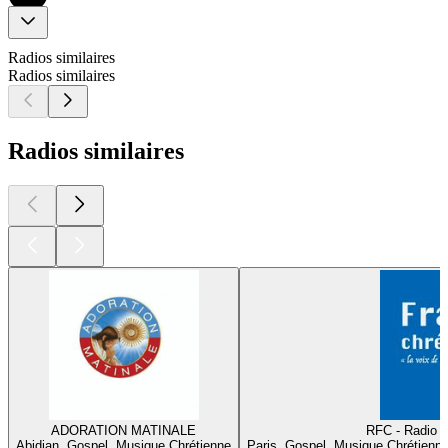
Radios similaires
Radios similaires
Radios similaires
ADORATION MATINALE
RFC - Radio F
Abidjan, Gospel, Musique Chrétienne
Paris, Gospel, Musique Chrétienn