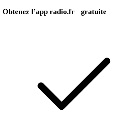
Obtenez l’app radio.fr gratuite