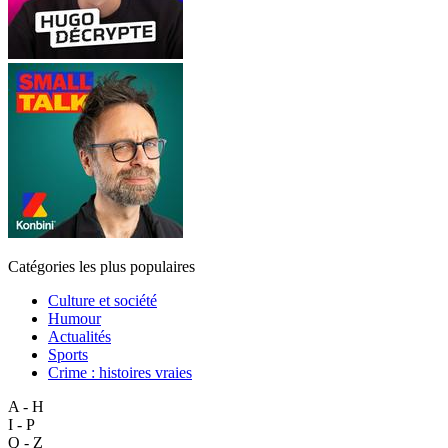
Catégories les plus populaires
Culture et société
Humour
Actualités
Sports
Crime : histoires vraies
A - H
I - P
Q - Z