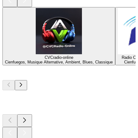
CVCradio-online
Radio Ci
Cienfuegos, Musique Alternative, Ambient, Blues, Classique
Cienfue
Les meilleurs
podcasts
Les meilleurs
podcasts
Les meilleurs
podcasts