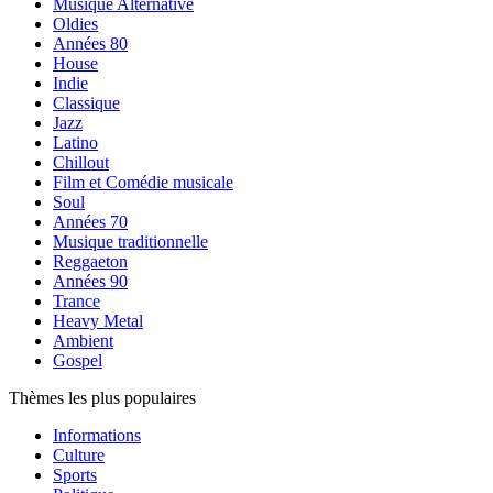
Musique Alternative
Oldies
Années 80
House
Indie
Classique
Jazz
Latino
Chillout
Film et Comédie musicale
Soul
Années 70
Musique traditionnelle
Reggaeton
Années 90
Trance
Heavy Metal
Ambient
Gospel
Thèmes les plus populaires
Informations
Culture
Sports