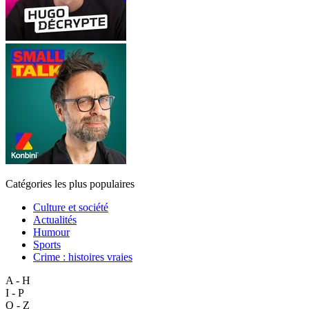
Catégories les plus populaires
Culture et société
Actualités
Humour
Sports
Crime : histoires vraies
A - H
I - P
Q - Z