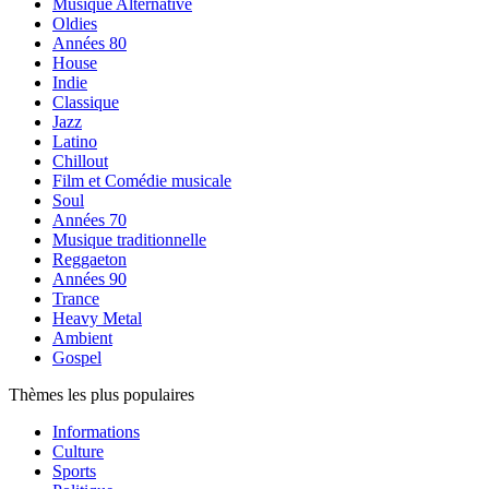
Musique Alternative
Oldies
Années 80
House
Indie
Classique
Jazz
Latino
Chillout
Film et Comédie musicale
Soul
Années 70
Musique traditionnelle
Reggaeton
Années 90
Trance
Heavy Metal
Ambient
Gospel
Thèmes les plus populaires
Informations
Culture
Sports