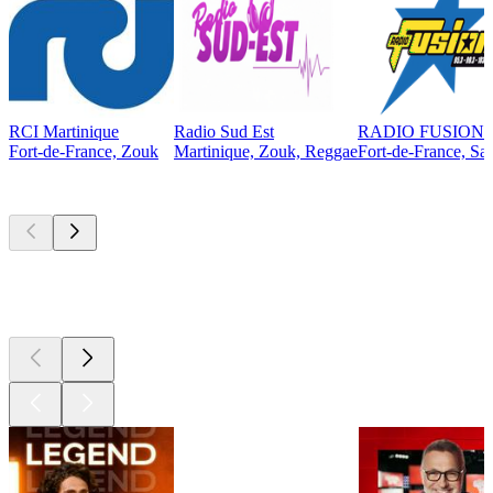
RCI Martinique
Radio Sud Est
RADIO FUSION
Fort-de-France, Zouk
Martinique, Zouk, Reggae
Fort-de-France, Sa
Les meilleurs
podcasts
Les meilleurs
podcasts
Les meilleurs
podcasts