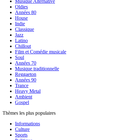
Musique Alternative
Oldies
Années 80
House
Indie
Classique
Jazz
Latino
Chillout
Film et Comédie musicale
Soul
Années 70
Musique traditionnelle
Reggaeton
Années 90
Trance
Heavy Metal
Ambient
Gospel
Thèmes les plus populaires
Informations
Culture
Sports