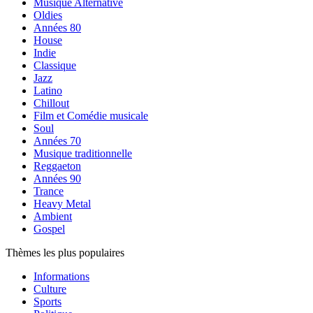
Musique Alternative
Oldies
Années 80
House
Indie
Classique
Jazz
Latino
Chillout
Film et Comédie musicale
Soul
Années 70
Musique traditionnelle
Reggaeton
Années 90
Trance
Heavy Metal
Ambient
Gospel
Thèmes les plus populaires
Informations
Culture
Sports