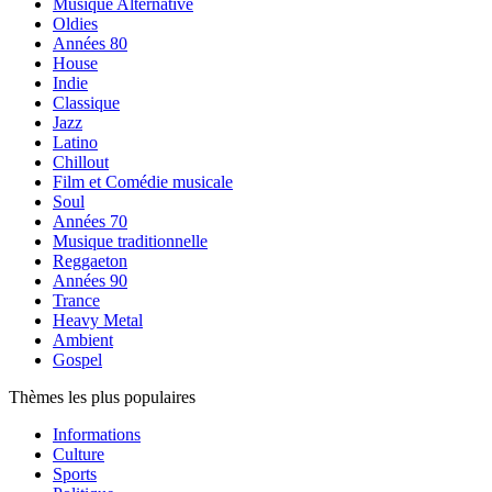
Musique Alternative
Oldies
Années 80
House
Indie
Classique
Jazz
Latino
Chillout
Film et Comédie musicale
Soul
Années 70
Musique traditionnelle
Reggaeton
Années 90
Trance
Heavy Metal
Ambient
Gospel
Thèmes les plus populaires
Informations
Culture
Sports