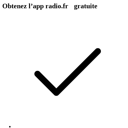
Obtenez l’app radio.fr gratuite