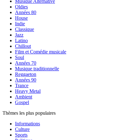
Musique Alternative
Oldies
Années 80
House
Indie
Classique
Jazz
Latino
Chillout
Film et Comédie musicale
Soul
Années 70
Musique traditionnelle
Reggaeton
Années 90
Trance
Heavy Metal
Ambient
Gospel
Thèmes les plus populaires
Informations
Culture
Sports