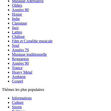
Musique Alternative
Oldies
Années 80
House
Indie
Classique
Jazz
Latino
Chillout
Film et Comédie musicale
Soul
Années 70
Musique traditionnelle
Reggaeton
Années 90
Trance
Heavy Metal
Ambient
Gospel
Thèmes les plus populaires
Informations
Culture
Sports