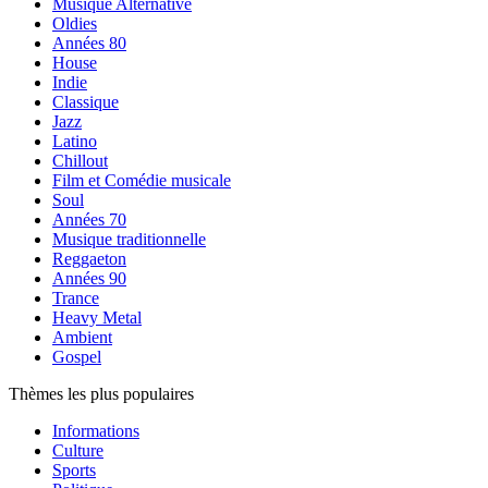
Musique Alternative
Oldies
Années 80
House
Indie
Classique
Jazz
Latino
Chillout
Film et Comédie musicale
Soul
Années 70
Musique traditionnelle
Reggaeton
Années 90
Trance
Heavy Metal
Ambient
Gospel
Thèmes les plus populaires
Informations
Culture
Sports