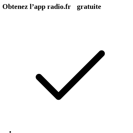
Obtenez l’app radio.fr gratuite