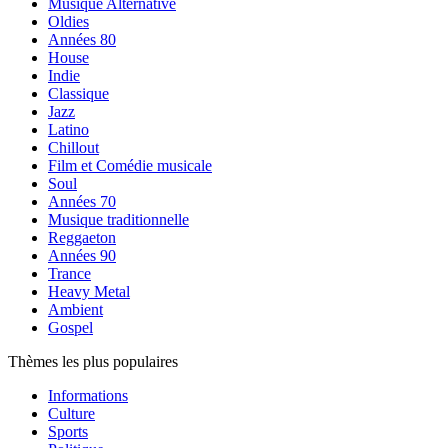
Musique Alternative
Oldies
Années 80
House
Indie
Classique
Jazz
Latino
Chillout
Film et Comédie musicale
Soul
Années 70
Musique traditionnelle
Reggaeton
Années 90
Trance
Heavy Metal
Ambient
Gospel
Thèmes les plus populaires
Informations
Culture
Sports