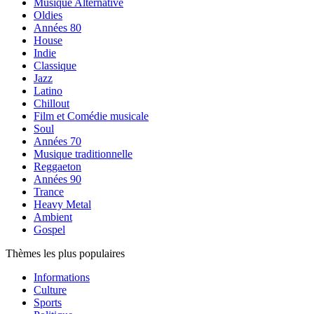
Musique Alternative
Oldies
Années 80
House
Indie
Classique
Jazz
Latino
Chillout
Film et Comédie musicale
Soul
Années 70
Musique traditionnelle
Reggaeton
Années 90
Trance
Heavy Metal
Ambient
Gospel
Thèmes les plus populaires
Informations
Culture
Sports