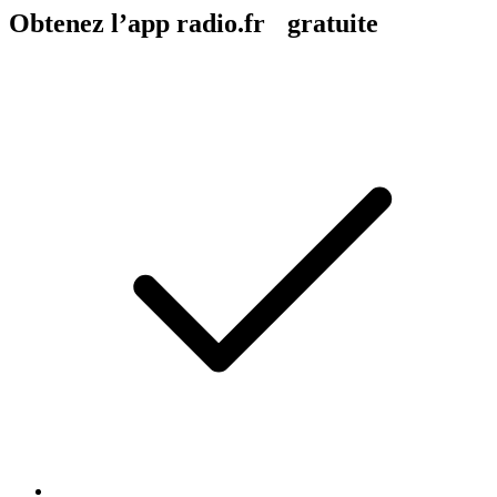
Obtenez l’app radio.fr gratuite