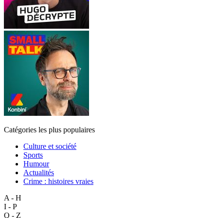
Catégories les plus populaires
Culture et société
Sports
Humour
Actualités
Crime : histoires vraies
A - H
I - P
Q - Z