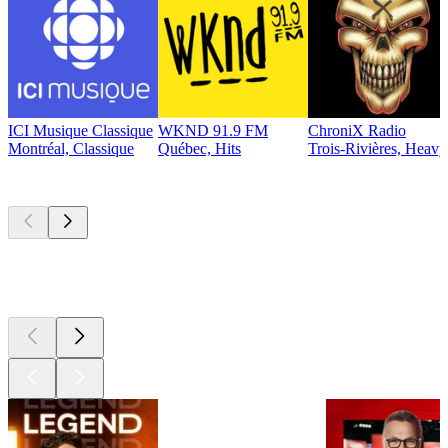
ICI Musique Classique
WKND 91.9 FM
ChroniX Radio
Montréal, Classique
Québec, Hits
Trois-Rivières, Heavy
Les meilleurs
podcasts
Les meilleurs
podcasts
Les meilleurs
podcasts