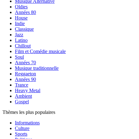
Musique Alternative
Oldies
Années 80
House
Indie
Classique
Jazz
Latino
Chillout
Film et Comédie musicale
Soul
Années 70
Musique traditionnelle
Reggaeton
Années 90
Trance
Heavy Metal
Ambient
Gospel
Thèmes les plus populaires
Informations
Culture
Sports