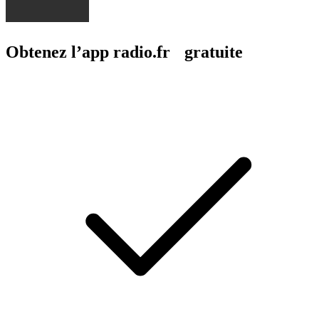
Obtenez l’app radio.fr gratuite