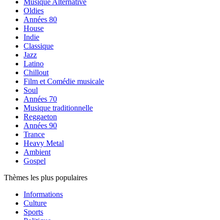
Musique Alternative
Oldies
Années 80
House
Indie
Classique
Jazz
Latino
Chillout
Film et Comédie musicale
Soul
Années 70
Musique traditionnelle
Reggaeton
Années 90
Trance
Heavy Metal
Ambient
Gospel
Thèmes les plus populaires
Informations
Culture
Sports