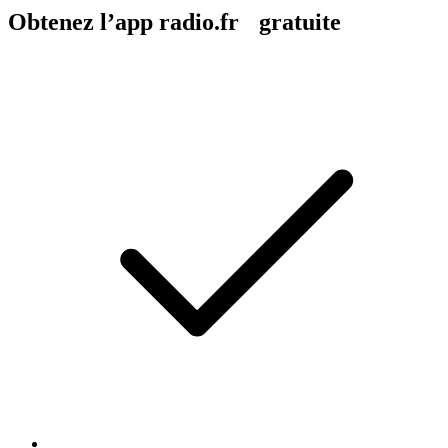
Obtenez l’app radio.fr gratuite