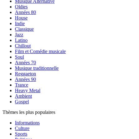
Musique Alternative
Oldies
Années 80
House
Indie
Classique
Jazz
Latino
Chillout
Film et Comédie musicale
Soul
Années 70
Musique traditionnelle
Reggaeton
Années 90
Trance
Heavy Metal
Ambient
Gospel
Thèmes les plus populaires
Informations
Culture
Sports