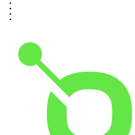
7
.
Les grands dossiers de l'Histoire par Franck Ferrand
8
.
Transfert
9
.
HugoDécrypte - Actus et interviews
10
.
Small Talk - Konbini