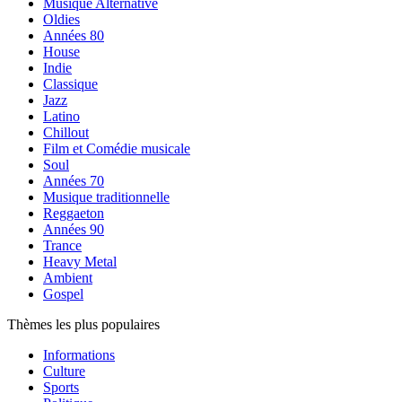
Musique Alternative
Oldies
Années 80
House
Indie
Classique
Jazz
Latino
Chillout
Film et Comédie musicale
Soul
Années 70
Musique traditionnelle
Reggaeton
Années 90
Trance
Heavy Metal
Ambient
Gospel
Thèmes les plus populaires
Informations
Culture
Sports