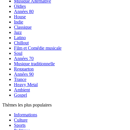
Musique Alternative
Oldies
Années 80
House
Indie
Classique
Jazz
Latino
Chillout
Film et Comédie musicale
Soul
Années 70
Musique traditionnelle
Reggaeton
Années 90
Trance
Heavy Metal
Ambient
Gospel
Thèmes les plus populaires
Informations
Culture
Sports