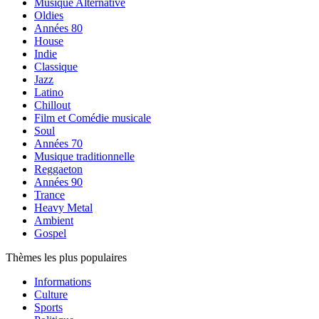
Musique Alternative
Oldies
Années 80
House
Indie
Classique
Jazz
Latino
Chillout
Film et Comédie musicale
Soul
Années 70
Musique traditionnelle
Reggaeton
Années 90
Trance
Heavy Metal
Ambient
Gospel
Thèmes les plus populaires
Informations
Culture
Sports