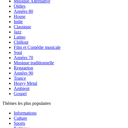
Musique Alternative
Oldies
Années 80
House
Indie
Classique
Jazz
Latino
Chillout
Film et Comédie musicale
Soul
Années 70
Musique traditionnelle
Reggaeton
Années 90
Trance
Heavy Metal
Ambient
Gospel
Thèmes les plus populaires
Informations
Culture
Sports