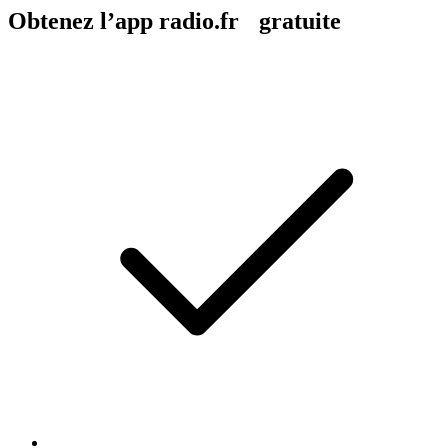
Obtenez l’app radio.fr gratuite