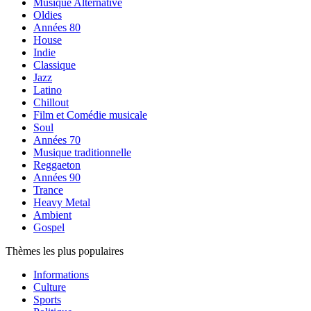
Musique Alternative
Oldies
Années 80
House
Indie
Classique
Jazz
Latino
Chillout
Film et Comédie musicale
Soul
Années 70
Musique traditionnelle
Reggaeton
Années 90
Trance
Heavy Metal
Ambient
Gospel
Thèmes les plus populaires
Informations
Culture
Sports