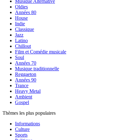
Musique Alternative
Oldies
Années 80
House
Indie
Classique
Jazz
Latino
Chillout
Film et Comédie musicale
Soul
Années 70
Musique traditionnelle
Reggaeton
Années 90
Trance
Heavy Metal
Ambient
Gospel
Thèmes les plus populaires
Informations
Culture
Sports