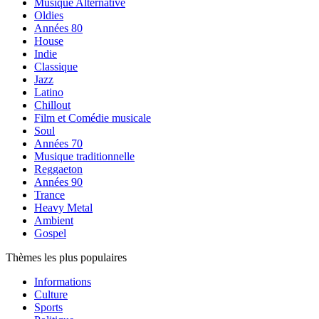
Musique Alternative
Oldies
Années 80
House
Indie
Classique
Jazz
Latino
Chillout
Film et Comédie musicale
Soul
Années 70
Musique traditionnelle
Reggaeton
Années 90
Trance
Heavy Metal
Ambient
Gospel
Thèmes les plus populaires
Informations
Culture
Sports