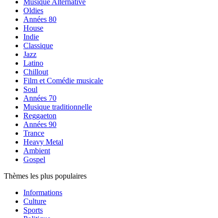
Musique Alternative
Oldies
Années 80
House
Indie
Classique
Jazz
Latino
Chillout
Film et Comédie musicale
Soul
Années 70
Musique traditionnelle
Reggaeton
Années 90
Trance
Heavy Metal
Ambient
Gospel
Thèmes les plus populaires
Informations
Culture
Sports