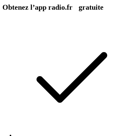
Obtenez l’app radio.fr gratuite